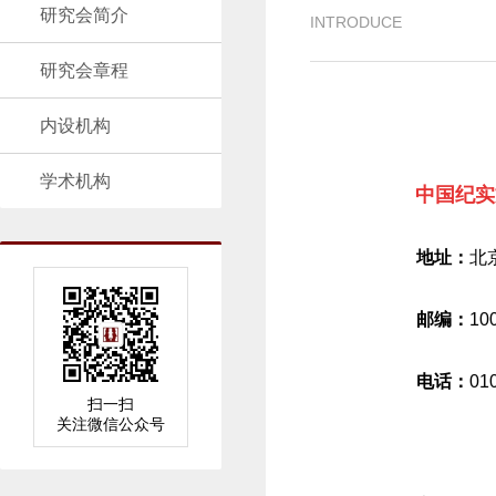
研究会简介
INTRODUCE
研究会章程
内设机构
学术机构
中国纪实
地址：
北
邮编：
1
电话：
01
扫一扫
关注微信公众号