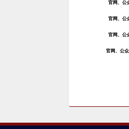
官网、公
官网
、公
官网
、公
官网
、公众